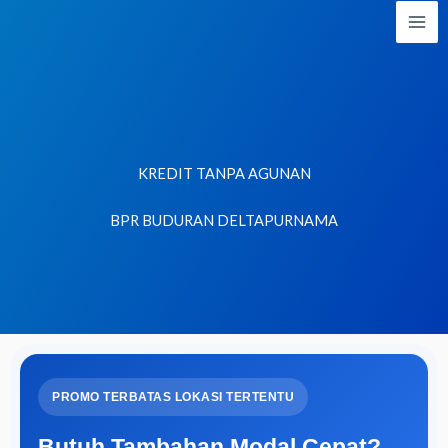
Lewati
ke
konten
KREDIT TANPA AGUNAN
BPR BUDURAN DELTAPURNAMA
PROMO TERBATAS LOKASI TERTENTU
Butuh Tambahan Modal Cepat?