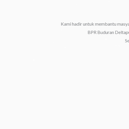
Lewati
ke
konten
Kami hadir untuk membantu masyar
BPR Buduran Deltapu
S