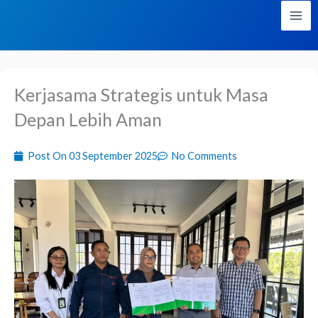
Lewati
ke
konten
Kerjasama Strategis untuk Masa
Depan Lebih Aman
Post On
03 September 2025
No Comments