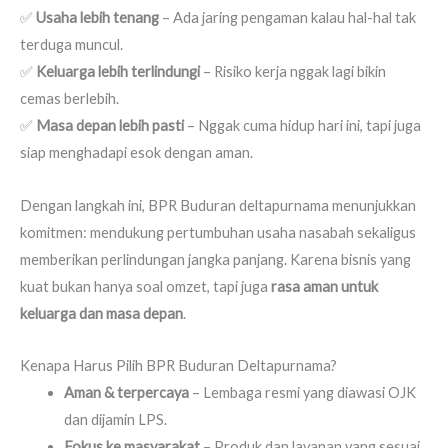
✅
Usaha lebih tenang
– Ada jaring pengaman kalau hal-hal tak
terduga muncul.
✅
Keluarga lebih terlindungi
– Risiko kerja nggak lagi bikin
cemas berlebih.
✅
Masa depan lebih pasti
– Nggak cuma hidup hari ini, tapi juga
siap menghadapi esok dengan aman.
Dengan langkah ini, BPR Buduran deltapurnama menunjukkan
komitmen: mendukung pertumbuhan usaha nasabah sekaligus
memberikan perlindungan jangka panjang. Karena bisnis yang
kuat bukan hanya soal omzet, tapi juga
rasa aman untuk
keluarga dan masa depan
.
Kenapa Harus Pilih BPR Buduran Deltapurnama?
Aman & terpercaya
– Lembaga resmi yang diawasi OJK
dan dijamin LPS.
Fokus ke masyarakat
– Produk dan layanan yang sesuai